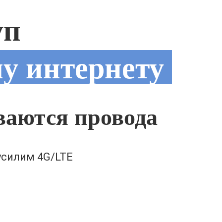
уп
у интернету
иваются провода
усилим 4G/LTE