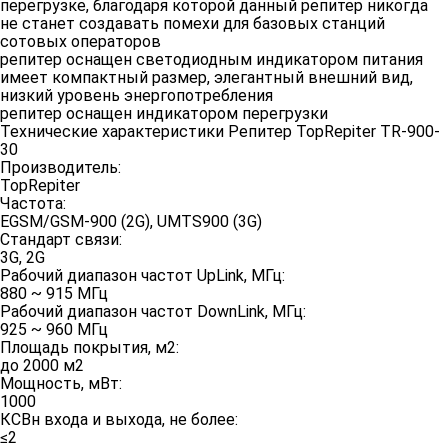
перегрузке, благодаря которой данный репитер никогда
не станет создавать помехи для базовых станций
сотовых операторов
репитер оснащен светодиодным индикатором питания
имеет компактный размер, элегантный внешний вид,
низкий уровень энергопотребления
репитер оснащен индикатором перегрузки
Технические характеристики Репитер TopRepiter TR-900-
30
Производитель:
TopRepiter
Частота:
EGSM/GSM-900 (2G), UMTS900 (3G)
Стандарт связи:
3G, 2G
Рабочий диапазон частот UpLink, МГц:
880 ~ 915 МГц
Рабочий диапазон частот DownLink, МГц:
925 ~ 960 МГц
Площадь покрытия, м2:
до 2000 м2
Мощность, мВт:
1000
КСВн входа и выхода, не более:
≤2