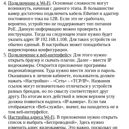
Подключение к
Wi-Fi
. Основные сложности могут
возникнуть, начиная с данного этапа. В большинстве
камер достаточно подключить кабель Ethernet и адаптер
постоянного тока на 12В. Если это не сработало,
вероятно, устройство не поддерживает тип питания
PoE. Данную информацию можно проверить в
инструкции. Тогда на следующем этапе нужно будет
указать адрес IP 192.168.1.108. Для таких устройств он
обычно единый. В настройках может понадобиться
корректировка конфигурации.
Подключение к веб-интерфейсу
. Для этого нужно
открыть браузер и скачать плагин. Далее – ввести IP
видеокамеры. Откроется приложение программы
видеонаблюдения. Туда нужно ввести логин и пароль.
Оказавшись в личном кабинете, пользователь должен
нажать «Настройки» - «Сеть» - «TCP/IP». Названия
ссылок могут незначительно отличаться у устройств
разных брендов, но по смыслу соответствуют друг
другу. По итогам всех действий в левом верхнем углу
должна появиться надпись «IP-камера». Если там
отображается «Веб-служба», значит, вы находитесь не в
том веб-интерфейсе.
Настройка адреса
Wi-Fi
. В приложении нужно открыть
список и выбрать «Беспроводной». Здесь нужно
изменить адрес видеокамеры. Это важно, поскольку он