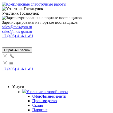
Участник Госзакупок
Зарегистрированы на портале поставщиков
sales@mos-gsm.ru
sales@mos-gsm.ru
+7 (495) 414-11-61
Обратный звонок
+7 (495) 414-11-61
Услуги
Усиление сотовой связи
Офис/Бизнес-центр
Производство
Склад
Паркинг